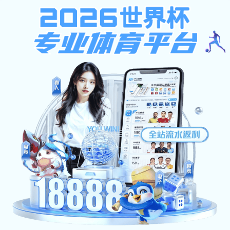
立即注册
澳门人威尼斯在线平台
带您畅
享全球体育盛事
专业平台，数据精准，
高清直播
覆盖热门体育项
目。
聚焦足球、篮球、电竞等赛事，
每日内容实时更
新
。
极速访问
下载APP