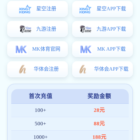
徐静雨建议湖人留住里夫斯期
待换来超级巨星才值得交易
2026-07-05 00:36
48 次阅读
首页
/
体育快讯
近年来，湖人队的表现备受关注，而年轻球员里夫斯
的崛起更是让球队未来充满希望。徐静雨在此背景下
提出了留住里夫斯的建议，并强调只有在换来超级巨
星的情况下，湖人才值得考虑交易。这一观点引发了
广泛讨论，本文将从四个方面详细探讨徐静雨的建议
及其背后的深层次意义。首先，将分析里夫斯的重要
性，其次探讨超级巨星交易的必要条件，接着分析湖
人队现有阵容的稳定性，最后总结留住里夫斯对湖人