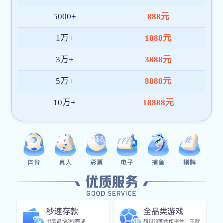
的长远影响。
1、里夫斯的重要性
里夫斯作为湖人队的一名年轻后卫，在赛季中展现出
了出色的篮球天赋和竞争精神。他不仅能够得分，还
具备良好的组织能力和防守意识，这使得他成为球队
不可或缺的一部分。随着比赛经验的积累，他在关键
时刻的表现愈发成熟，这对于球队争夺总冠军至关重
要。
此外，里夫斯与其他明星球员如勒布朗·詹姆斯和安东
尼·戴维斯之间建立了良好的化学反应。这种配合不仅
提升了球队整体战斗力，也为未来的发展奠定了基
础。当一个年轻球员能够与球队核心形成默契时，对
于整个团队来说，无疑是一种积极信号。