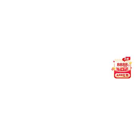
续发展内线人才，使得球队不仅能实现短期目标，更
能布局长远规划，为未来打下坚实基础。
4、留住里夫斯对湖人的长远影响
如果最终决定保留里夫斯，不仅意味着他自身职业生
涯的发展，还将直接影响整支球队未来战略方向。他
作为新生代球员，将推动更多年轻人的成长，同时也
激励老将们保持竞争状态。此外，这样做还能营造一
种积极向上的团队氛围，使每位成员都愿意为了共同
目标而努力拼搏。
更重要的是，通过培养自家青训系统中的优秀人才，
可以进一步增强球队文化。这种文化一旦形成，就会
传承给后续新加入的成员，让他们感受到浓厚的人情
味。同时，也会吸引更多优秀自由球员愿意加盟，为