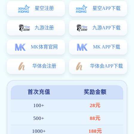
2026-08-07
9 次阅读
雄鹿若用字母哥换布朗将继续交易获取更多未来资产
2026-08-05
18 次阅读