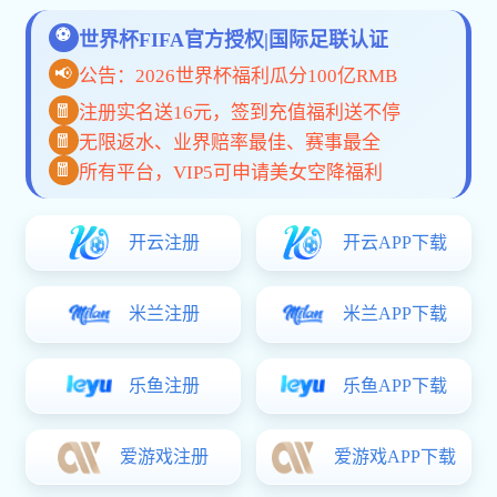
马赫雷斯年薪5220万欧希望留队吉达国民或将解约
2026-08-08
8 次阅读
劳塔罗坚定信念逆转晋级将胜利献给阿根廷人民团结力
量无可阻挡