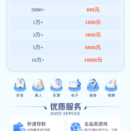
约基奇愿意继续效力掘金管理层对其承诺充满信心
2026-07-30
39 次阅读
拜仁目标塞巴里客串中锋表现出色三射一正进一球获高
分评价
2026-07-29
32 次阅读